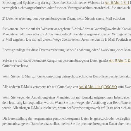
Erhebung und Speicherung der o.g. Daten bei Besuch meiner Webseite ist
Art. 6 Abs. 1 S. 1
l
vertraglich nicht vorgeschrieben oder für einen Vertragsabschluss erforderlich. Sie sind auch
2) Datenverarbeitung von personenbezogenen Daten, wenn Sie mir eine E-Mail schicken
Sie können über die auf der Webseite angegebene E-Mail-Adresse kanzlei@awoka.de Kontakt
Mandatsverhältnisses oder zur Anbahnung oder Abwicklung organisatorischer Vertragsverhältni
E-Mail angeben. Die mir auf diesem Wege übermittelten Daten werden im E-Mail-Postfach 
Rechtsgrundlage für diese Datenverarbeitung ist bei Anbahnung oder Abwicklung eines Mand
Sofern Sie mir dabei besondere Kategorien personenbezogener Daten gemäß
Art. 9 Abs. 1
Grundrechtecharta.
Wenn Sie per E-Mail zur Geltendmachung datenschutzrechtlicher Betroffenenrechte Kontakt m
Alle anderen E-Mails verarbeite ich auf Grundlage von
Art. 6 Abs. 1 lit f) DSGVO
zum Zweck
Wenn Sie wegen der Anbahnung eines Mandates mit mir Kontakt aufgenommen haben, aber kein
dem letztmalig korrespondiert wurde. Wenn Sie mich wegen der Ausübung von Betroffenenrech
wurde. Alle übrigen E-Mails lösche ich, wenn der Verarbeitungszweck erfüllt ist oder sich a
Die Bereitstellung der vorgenannten personenbezogenen Daten ist gesetzlich oder vertraglich n
personenbezogenen Daten bereitzustellen, stellen Sie die personenbezogenen Daten aber nich