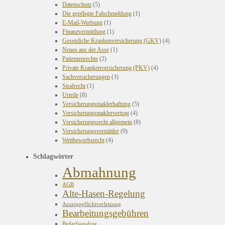
Datenschutz
(5)
Die gepflegte Falschmeldung
(1)
E-Mail-Werbung
(1)
Finanzvermittlung
(1)
Gesetzliche Krankenversicherung (GKV)
(4)
Neues aus der Asse
(1)
Patientenrechte
(2)
Private Krankenversicherung (PKV)
(4)
Sachversicherungen
(3)
Strafrecht
(1)
Urteile
(8)
Versicherungsmaklerhaftung
(5)
Versicherungsmaklervertrag
(4)
Versicherungsrecht allgemein
(8)
Versicherungsvermittler
(9)
Wettbewerbsrecht
(4)
Schlagwörter
Abmahnung
AGB
Alte-Hasen-Regelung
Anzeigepflichtverletzung
Bearbeitungsgebühren
Bedarfsanalyse