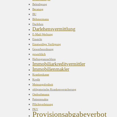
Beleidigung
Beratung
BU
Böhmermann
Darlehen
Darlehensvermittlung
E-Mail-Werbung
Einsicht
Einstweilige Verfügung
Gewerbeordnung
gewerblich
Haftungsausschluss
Immobiliarkreditvermittler
Immobilienmakler
Krankenkasse
Kredit
Meinungsfreiheit
obligatorische Krankenversicherung
Ombudsmann
Patientenakte
Pflichtverletzung
PKV
Provisionsabgabeverbot