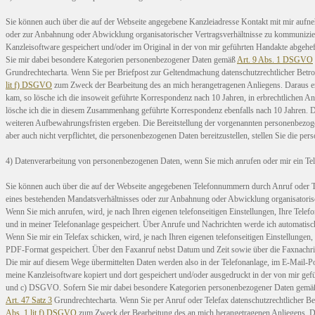
Sie können auch über die auf der Webseite angegebene Kanzleiadresse Kontakt mit mir aufn
oder zur Anbahnung oder Abwicklung organisatorischer Vertragsverhältnisse zu kommunizier
Kanzleisoftware gespeichert und/oder im Original in der von mir geführten Handakte abgehe
Sie mir dabei besondere Kategorien personenbezogener Daten gemäß
Art. 9 Abs. 1 DSGVO
Grundrechtecharta. Wenn Sie per Briefpost zur Geltendmachung datenschutzrechtlicher Betro
lit f) DSGVO
zum Zweck der Bearbeitung des an mich herangetragenen Anliegens. Daraus er
kam, so lösche ich die insoweit geführte Korrespondenz nach 10 Jahren, in erbrechtlichen A
lösche ich die in diesem Zusammenhang geführte Korrespondenz ebenfalls nach 10 Jahren. Die 
weiteren Aufbewahrungsfristen ergeben. Die Bereitstellung der vorgenannten personenbezogenen
aber auch nicht verpflichtet, die personenbezogenen Daten bereitzustellen, stellen Sie die p
4) Datenverarbeitung von personenbezogenen Daten, wenn Sie mich anrufen oder mir ein Tel
Sie können auch über die auf der Webseite angegebenen Telefonnummern durch Anruf oder T
eines bestehenden Mandatsverhältnisses oder zur Anbahnung oder Abwicklung organisatoris
Wenn Sie mich anrufen, wird, je nach Ihren eigenen telefonseitigen Einstellungen, Ihre Tel
und in meiner Telefonanlage gespeichert. Über Anrufe und Nachrichten werde ich automatisch
Wenn Sie mir ein Telefax schicken, wird, je nach Ihren eigenen telefonseitigen Einstellunge
PDF-Format gespeichert. Über den Faxanruf nebst Datum und Zeit sowie über die Faxnachric
Die mir auf diesem Wege übermittelten Daten werden also in der Telefonanlage, im E-Mail-
meine Kanzleisoftware kopiert und dort gespeichert und/oder ausgedruckt in der von mir ge
und c) DSGVO. Sofern Sie mir dabei besondere Kategorien personenbezogener Daten gem
Art. 47 Satz 3
Grundrechtecharta. Wenn Sie per Anruf oder Telefax datenschutzrechtlicher Be
Abs. 1 lit f) DSGVO
zum Zweck der Bearbeitung des an mich herangetragenen Anliegens. Da