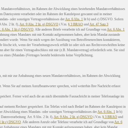
en Mandatsverhältnisses, im Rahmen der Abwicklung eines bestehenden Mandatsverhältnisses
em Dateisystem verarbeitet oder im Rahmen der Kanzleipost gescannt und in meiner
ndats- oder sonstigen Vertragsverhältnisses der
Art. 6 Abs. 1
lit b) und c) DSGVO. Sofern
Abs. 2 lit. f),
Art. 9 Abs. 2 lit. g) DSGVO
i.V.m.
§ 3 BRAO
und
Art. 47 Satz 3
t. 6 Abs. 1 lit c) DSGVO
. Alle anderen Briefe verarbeite ich auf Grundlage von
Art. 6 Abs. 1
nbahnung eines Mandates mit mir Kontakt aufgenommen haben, aber kein Mandat zustande
espondiert wurde. Wenn Sie mich wegen der Ausübung von Betroffenenrechten kontaktieren,
 lösche ich, wenn der Verarbeitungszweck erfüllt ist oder sich aus Rechtsvorschriften keine
n aber für einen Vertragsabschluss mit mir (z.B. Mandatsvertrag) erforderlich sein. Sie sind
ss eines (Mandats-)Vertrages besteht beiderseits keine Verpflichtung.
en, mit mir zur Anbahnung eines neuen Mandatsverhältnisses, im Rahmen der Abwicklung
t. Wenn Sie auf meinen Anrufbeantworter sprechen, wird weiterhin Ihre Nachricht erfasst
peichert. Ferner wird auch die an mich übermittelte Faxnachricht in meiner Telefonanlage im
auf meinem Rechner gespeichert. Ein Telefax wird nach Bedarf im Rahmen der Kanzleipost in
der Abwicklung eines Mandats- oder sonstigen Vertragsverhältnisses der
Art. 6 Abs. 1
lit b)
Datenverarbeitung Art. 9 Abs. 2 lit. f),
Art. 9 Abs. 2 lit. g) DSGVO
i.V.m.
§ 3 BRAO
und
 1 lit c) DSGVO
. Alle anderen Anrufe oder Telefaxe verarbeite ich auf Grundlage von
Art. 6
n der Anbahnung eines Mandates mit mir Kontakt aufgenommen haben, aber kein Mandat