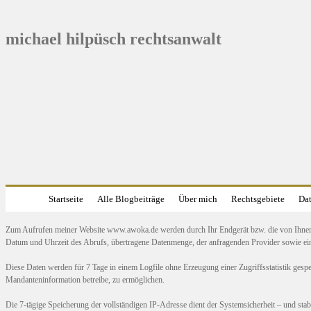
michael hilpüsch rechtsanwalt
Startseite
Alle Blogbeiträge
Über mich
Rechtsgebiete
Dat
Zum Aufrufen meiner Website www.awoka.de werden durch Ihr Endgerät bzw. die von Ihnen b
Datum und Uhrzeit des Abrufs, übertragene Datenmenge, der anfragenden Provider sowie ein
Diese Daten werden für 7 Tage in einem Logfile ohne Erzeugung einer Zugriffsstatistik gesp
Mandanteninformation betreibe, zu ermöglichen.
Die 7-tägige Speicherung der vollständigen IP-Adresse dient der Systemsicherheit – und sta