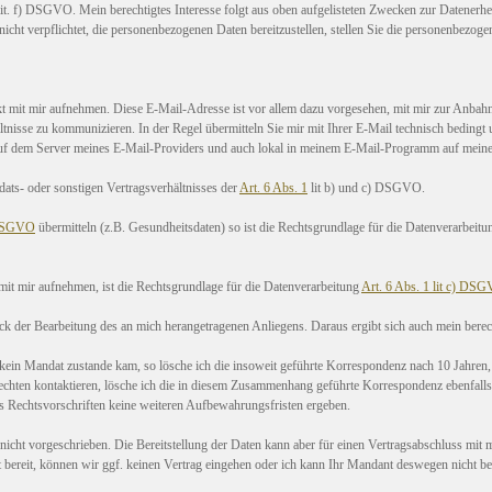
it. f) DSGVO. Mein berechtigtes Interesse folgt aus oben aufgelisteten Zwecken zur Datenerhe
 nicht verpflichtet, die personenbezogenen Daten bereitzustellen, stellen Sie die personenbezog
 mit mir aufnehmen. Diese E-Mail-Adresse ist vor allem dazu vorgesehen, mit mir zur Anba
sse zu kommunizieren. In der Regel übermitteln Sie mir mit Ihrer E-Mail technisch bedingt u.
auf dem Server meines E-Mail-Providers und auch lokal in meinem E-Mail-Programm auf meine
ats- oder sonstigen Vertragsverhältnisses der
Art. 6 Abs. 1
lit b) und c) DSGVO.
 DSGVO
übermitteln (z.B. Gesundheitsdaten) so ist die Rechtsgrundlage für die Datenverarbeitung
it mir aufnehmen, ist die Rechtsgrundlage für die Datenverarbeitung
Art. 6 Abs. 1 lit c) DS
 der Bearbeitung des an mich herangetragenen Anliegens. Daraus ergibt sich auch mein berecht
 Mandat zustande kam, so lösche ich die insoweit geführte Korrespondenz nach 10 Jahren, in
ten kontaktieren, lösche ich die in diesem Zusammenhang geführte Korrespondenz ebenfalls na
us Rechtsvorschriften keine weiteren Aufbewahrungsfristen ergeben.
icht vorgeschrieben. Die Bereitstellung der Daten kann aber für einen Vertragsabschluss mit mir
t bereit, können wir ggf. keinen Vertrag eingehen oder ich kann Ihr Mandant deswegen nicht be