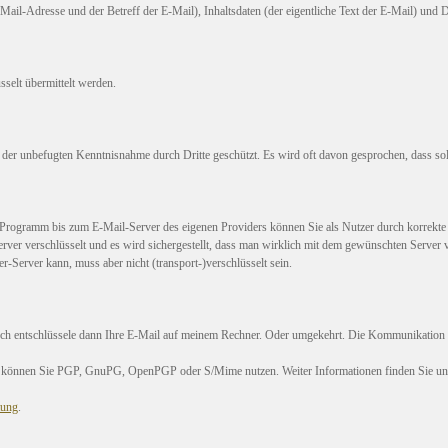
Mail-Adresse und der Betreff der E-Mail), Inhaltsdaten (der eigentliche Text der E-Mail) und
selt übermittelt werden.
r der unbefugten Kenntnisnahme durch Dritte geschützt. Es wird oft davon gesprochen, dass sol
gramm bis zum E-Mail-Server des eigenen Providers können Sie als Nutzer durch korrekte K
erver verschlüsselt und es wird sichergestellt, dass man wirklich mit dem gewünschten Server
erver kann, muss aber nicht (transport-)verschlüsselt sein.
. Ich entschlüssele dann Ihre E-Mail auf meinem Rechner. Oder umgekehrt. Die Kommunikation i
l können Sie PGP, GnuPG, OpenPGP oder S/Mime nutzen. Weiter Informationen finden Sie unt
tung
.