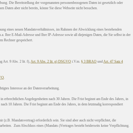
bung. Die Bereitstellung der vorgenannten personenbezogenen Daten ist gesetzlich oder
enen Daten aber nicht bereits, könne Sie diese Webseite nicht besuchen.
hnung eines neuen Mandatsverhältnisses, im Rahmen der Abwicklung eines bestehenden
a. Ihre E-Mail-Adresse und Ihre IP-Adresse sowie all diejenigen Daten, die Sie selbst in der
m Rechner gespeichert.
 Art. 9 Abs. 2 lit. f),
Art. 9 Abs. 2 lit. g) DSGVO
i.V.m.
§ 3 BRAO
und
Art. 47 Satz 4
GVO
.
igtes Interesse an der Datenverarbeitung.
 erbrechtlichen Angelegenheiten nach 30 Jahren. Die Frist beginnt am Ende des Jahres, in
ch 10 Jahren. Die Frist beginnt am Ende des Jahres, in dem letztmalig korrespondiert
 (z.B. Mandatsvertrag) erforderlich sein. Sie sind aber auch nicht verpflichtet, die
arbeiten. Zum Abschluss eines (Mandats-)Vertrages besteht beiderseits keine Verpflichtung.