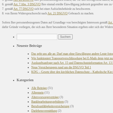
6. gemäß
Art. 7 Abs. 3 DSGVO
Ihre einmal erteilte Einwilligung jederzeit gegenüber uns zu
7. gemäß
Art. 77 DSGVO
sich bei einer Aufsichtsbehörde zu beschweren.
8. von Ihrem Widerspruchsrecht nach
Art. 21 DSGVO
Gebrauch zu machen.
Sofern Ihre personenbezogenen Daten auf Grundlage von berechtigten Interessen gemäß
Art.
dafür Gründe vorliegen, die sich aus Ihrer besonderen Situation ergeben oder sich der Wider
Neueste Beiträge
Das geht uns alle an: Darf man ohne Einwilligung andere Leute foto
Wie funktioniert Transportverschlüsselung bei E-Mails denn jetzt nu
Auskunftsanfrage nach Art. 15 und Datenschutzinformation Art. 
Neue Versicherungen rund um die DSGVO Teil 1
KDG – Gesetz über den kirchlichen Datenschutz – Katholische Kirc
Kategorien
Alle Beiträge
(51)
Allgemein
(11)
Altersvorsorgeverträge
(3)
Bankbearbeitungsgebühren
(5)
Berufsunfähigkeitsversicherung
(3)
Darlehensvermittlung
(2)