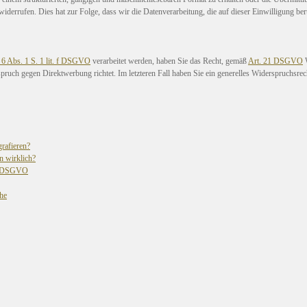
 widerrufen. Dies hat zur Folge, dass wir die Datenverarbeitung, die auf dieser Einwilligung be
 6 Abs. 1 S. 1 lit. f DSGVO
verarbeitet werden, haben Sie das Recht, gemäß
Art. 21 DSGVO
W
spruch gegen Direktwerbung richtet. Im letzteren Fall haben Sie ein generelles Widerspruchsre
grafieren?
n wirklich?
13 DSGVO
he