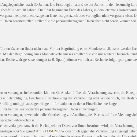
hen Angelegenheiten nach 30 Jahren. Die Frist beginnt am Ende des Jahres, in dem letztmalig
benfalls nach 10 Jahren. Die Frist beginnt am Ende des Jahres, in dem letztmalig korrespondie
vorgenannten personenbezogenen Daten ist gesetzlich oder vertraglich nicht vorgeschrieben. Di
nen Daten bereitzustellen, stellen Sie die personenbezogenen Daten aber nicht bereit, können w
ührten Zwecken findet nicht statt. Vor der Begründung eines Mandatsverhältnisses werden Ihre 
igen. Mit der Begründung eines Mandatsverhältnisses erhalten Sie von mir weitere Datenschutzi
rden. Rechtswidrige Zusendungen (z.B. Spam) können von mir an Rechtsverfolgungsorgane weit
en zu verlangen. Insbesondere können Sie Auskunft über die Verarbeitungszwecke, die Katego
ts auf Berichtigung, Löschung, Einschränkung der Verarbeitung oder Widerspruch, das Bestehen
rofiling und ggf. aussagekräftigen Informationen zu deren Einzelheiten verlangen;
 Ihrer bei uns gespeicherten personenbezogenen Daten zu verlangen;
 zu verlangen, soweit nicht die Verarbeitung zur Ausübung des Rechts auf freie Meinungsäuße
prüchen erforderlich ist;
 zu verlangen, soweit die Richtigkeit der Daten von Ihnen bestritten wird, die Verarbeitung u
enötigen oder Sie gemäß
Art. 21 DSGVO
Widerspruch gegen die Verarbeitung eingelegt haben
n einem strukturierten, gängigen und maschinenlesebaren Format zu erhalten oder die Übermittl