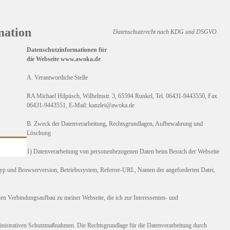
mation
Datenschutzrecht nach KDG und DSGVO
Datenschutzinformationen für
die Webseite www.awoka.de
A. Verantwortliche Stelle
RA Michael Hilpüsch, Wilhelmstr. 3, 65594 Runkel, Tel. 06431-9443550, Fax
06431-9443551, E-Mail: kanzlei@awoka.de
B. Zweck der Datenverarbeitung, Rechtsgrundlagen, Aufbewahrung und
Löschung
1) Datenverarbeitung von personenbezogenen Daten beim Besuch der Webseite
typ und Browserversion, Betriebssystem, Referrer-URL, Namen der angeforderten Datei,
den Verbindungsaufbau zu meiner Webseite, die ich zur Interessenten- und
dministrativen Schutzmaßnahmen. Die Rechtsgrundlage für die Datenverarbeitung durch