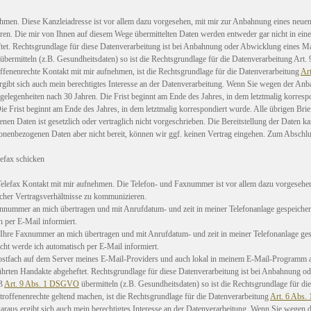
ehmen. Diese Kanzleiadresse ist vor allem dazu vorgesehen, mit mir zur Anbahnung eines neu
en. Die mir von Ihnen auf diesem Wege übermittelten Daten werden entweder gar nicht in ein
ftet. Rechtsgrundlage für diese Datenverarbeitung ist bei Anbahnung oder Abwicklung eines Ma
übermitteln (z.B. Gesundheitsdaten) so ist die Rechtsgrundlage für die Datenverarbeitung Art. 9 
ffenenrechte Kontakt mit mir aufnehmen, ist die Rechtsgrundlage für die Datenverarbeitung
Ar
gibt sich auch mein berechtigtes Interesse an der Datenverarbeitung. Wenn Sie wegen der A
ngelegenheiten nach 30 Jahren. Die Frist beginnt am Ende des Jahres, in dem letztmalig korr
Frist beginnt am Ende des Jahres, in dem letztmalig korrespondiert wurde. Alle übrigen Briefe
 Daten ist gesetzlich oder vertraglich nicht vorgeschrieben. Die Bereitstellung der Daten kan
ersonenbezogenen Daten aber nicht bereit, können wir ggf. keinen Vertrag eingehen. Zum Abschlu
efax schicken
elefax Kontakt mit mir aufnehmen. Die Telefon- und Faxnummer ist vor allem dazu vorgeseh
cher Vertragsverhältnisse zu kommunizieren.
efonnummer an mich übertragen und mit Anrufdatum- und zeit in meiner Telefonanlage gespeicher
 per E-Mail informiert.
n, Ihre Faxnummer an mich übertragen und mit Anrufdatum- und zeit in meiner Telefonanlage ges
ht werde ich automatisch per E-Mail informiert.
Postfach auf dem Server meines E-Mail-Providers und auch lokal in meinem E-Mail-Programm 
führten Handakte abgeheftet. Rechtsgrundlage für diese Datenverarbeitung ist bei Anbahnung o
äß
Art. 9 Abs. 1 DSGVO
übermitteln (z.B. Gesundheitsdaten) so ist die Rechtsgrundlage für die 
troffenenrechte geltend machen, ist die Rechtsgrundlage für die Datenverarbeitung
Art. 6 Abs.
raus ergibt sich auch mein berechtigtes Interesse an der Datenverarbeitung. Wenn Sie wege