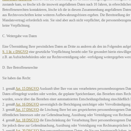
zustande kam, so lösche ich die insoweit angefallenen Daten nach 10 Jahren, in erbrechtlic
Betroffenenrechten kontaktieren, lösche ich die in diesem Zusammenhang angefallenen Daten e
aus Rechtsvorschriften keine weiteren Aufbewahrungsfristen ergeben. Die Bereitstellung der 
Mandatsvertrag) erforderlich sein. Sie sind aber auch nicht verpflichtet, die personenbezoge
keine Verpflichtung.
C. Weitergabe von Daten
Eine Übermittlung Ihrer persönlichen Daten an Dritte zu anderen als den im Folgenden aufgef
S. 1 lit. c DSGVO
eine gesetzliche Verpflichtung besteht oder Sie gesondert hierin einwill
z.B. an Aufsichtsbehörden oder zur Rechtsverteidigung oder -verfolgung weitergegeben we
D. Ihre Betroffenenrechte
Sie haben das Recht:
1. gemäß
Art. 15 DSGVO
Auskunft über Ihre von uns verarbeiteten personenbezogenen Dat
Daten offengelegt wurden oder werden, die geplante Speicherdauer, das Bestehen eines Rech
wurden, sowie über das Bestehen einer automatisierten Entscheidungsfindung einschließlich P
2. gemäß
Art. 16 DSGVO
unverzüglich die Berichtigung unrichtiger oder Vervollständigung
3. gemäß
Art. 17 DSGVO
die Löschung Ihrer bei uns gespeicherten personenbezogenen Daten
öffentlichen Interesses oder zur Geltendmachung, Ausübung oder Verteidigung von Rechtsans
4. gemäß
Art. 18 DSGVO
die Einschränkung der Verarbeitung Ihrer personenbezogenen Daten
Sie jedoch diese zur Geltendmachung, Ausübung oder Verteidigung von Rechtsansprüchen b
5. gemäß
Art. 20 DSGVO
Ihre personenbezogenen Daten, die Sie uns bereitgestellt haben, i