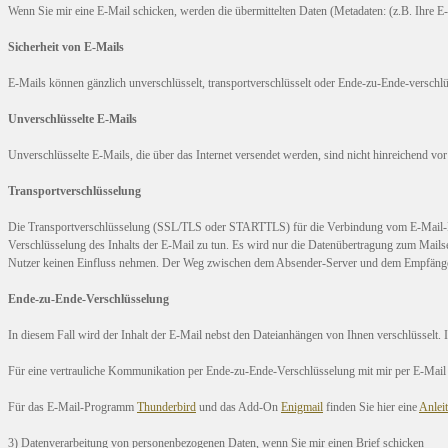
Wenn Sie mir eine E-Mail schicken, werden die übermittelten Daten (Metadaten: (z.B. Ihre E-
Sicherheit von E-Mails
E-Mails können gänzlich unverschlüsselt, transportverschlüsselt oder Ende-zu-Ende-verschlüs
Unverschlüsselte E-Mails
Unverschlüsselte E-Mails, die über das Internet versendet werden, sind nicht hinreichend vo
Transportverschlüsselung
Die Transportverschlüsselung (SSL/TLS oder STARTTLS) für die Verbindung vom E-Mail-Pro
Verschlüsselung des Inhalts der E-Mail zu tun. Es wird nur die Datenübertragung zum Mails
Nutzer keinen Einfluss nehmen. Der Weg zwischen dem Absender-Server und dem Empfänger-S
Ende-zu-Ende-Verschlüsselung
In diesem Fall wird der Inhalt der E-Mail nebst den Dateianhängen von Ihnen verschlüsselt
Für eine vertrauliche Kommunikation per Ende-zu-Ende-Verschlüsselung mit mir per E-Mai
Für das E-Mail-Programm
Thunderbird
und das Add-On
Enigmail
finden Sie hier eine
Anlei
3) Datenverarbeitung von personenbezogenen Daten, wenn Sie mir einen Brief schicken