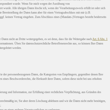
 korrespondiert wurde. Wenn Sie mich wegen der Ausübung von
rt wurde. Alle übrigen Daten lösche ich, wenn der Verarbeitungszweck erfüllt ist oder sich
e Bereitstellung der Daten kann aber für einen Vertragsabschluss mit mir (z.B.
ir ggf. keinen Vertrag eingehen. Zum Abschluss eines (Mandats-)Vertrages besteht beiderseits
Daten nicht an Dritte weitergegeben, es sei denn, dass für die Weitergabe nach
Art. 6 Abs. 1
nformationen. Üben Sie datenschutzrechtliche Betroffenenrechte aus, so können Ihre Daten
ergeleitet werden.
rie der personenbezogenen Daten, die Kategorien von Empfängern, gegenüber denen Ihre
 eines Beschwerderechts, die Herkunft ihrer Daten, sofern diese nicht bei uns erhoben
rung und Information, zur Erfüllung einer rechtlichen Verpflichtung, aus Gründen des
nrechtmäßig ist, Sie aber deren Löschung ablehnen und wir die Daten nicht mehr benötigen,
;
ung an einen anderen Verantwortlichen zu verlangen;