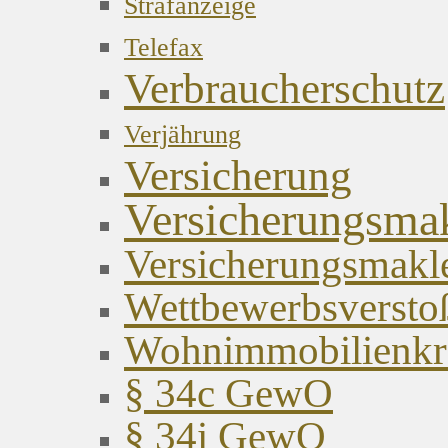
Strafanzeige
Telefax
Verbraucherschutz
Verjährung
Versicherung
Versicherungsma
Versicherungsmakl
Wettbewerbsversto
Wohnimmobilienkred
§ 34c GewO
§ 34i GewO