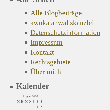
Alle Blogbeiträge
awoka anwaltskanzlei
Datenschutzinformation
Impressum
Kontakt
Rechtsgebiete
Über mich
Kalender
August 2026
M
D
M
D
F
S
S
1
2