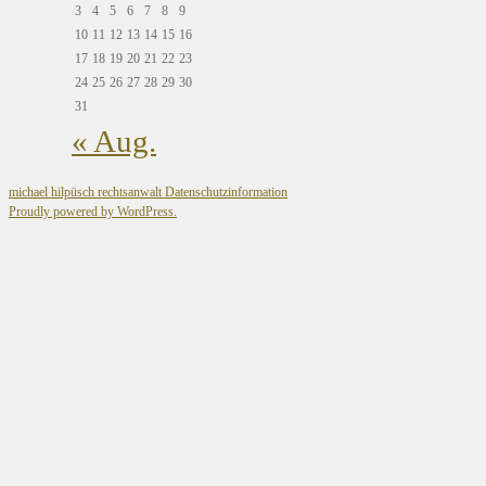
3
4
5
6
7
8
9
10
11
12
13
14
15
16
17
18
19
20
21
22
23
24
25
26
27
28
29
30
31
« Aug.
michael hilpüsch rechtsanwalt
Datenschutzinformation
Proudly powered by WordPress.